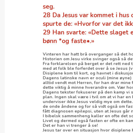
seg.
28 Da Jesus var kommet i hus 
spurte de: «Hvorfor var det ikk
29 Han svarte: «Dette slaget e
bønn *og faste•.»
Vinteren har hatt brå overganger så det hol
Historien om Jesu virke svinger også så de
Fra forklarelsen på berget er det rett ned t
med at folk ble forferdet over å se Jesus (v
Disiplene kom til kort, og havnet i diskusj
Dagens latinske navn er oculi (mine øyne)
alltid vendt mot Herren, for han drar mine f
dette viktig å minne hverandre om. Vær hos
Dagens tekster fokuserer på den kamp vi st
plan. Ingen skal være i tvil om at vi har e
underviser ikke Jesus veldig mye om dette
de onde åndene og for så vidt også om faste
fått diagnosen epilepsi, uten at Jesus gå
I bibelsk sammenheng kaller en ofte det 
Livet og dermed også fasten er ofte en kam
Det er han vi trenger å se!
Jesus tar over en situasjon hvor disiplene 