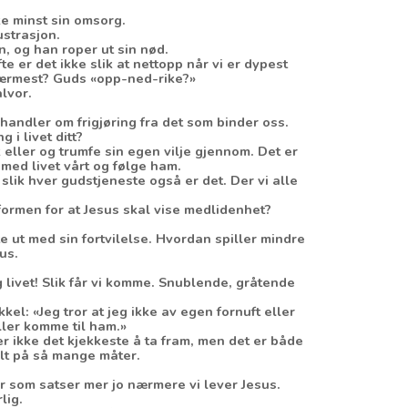
ke minst sin omsorg.
ustrasjon.
, og han roper ut sin nød.
te er det ikke slik at nettopp når vi er dypest
 nærmest? Guds «opp-ned-rike?»
alvor.
handler om frigjøring fra det som binder oss.
 i livet ditt?
 eller og trumfe sin egen vilje gjennom. Det er
 med livet vårt og følge ham.
lik hver gudstjeneste også er det. Der vi alle
e formen for at Jesus skal vise medlidenhet?
 ut med sin fortvilelse. Hvordan spiller mindre
us.
g livet! Slik får vi komme. Snublende, gråtende
ikkel: «Jeg tror at jeg ikke av egen fornuft eller
eller komme til ham.»
er ikke det kjekkeste å ta fram, men det er både
uelt på så mange måter.
er som satser mer jo nærmere vi lever Jesus.
rlig.