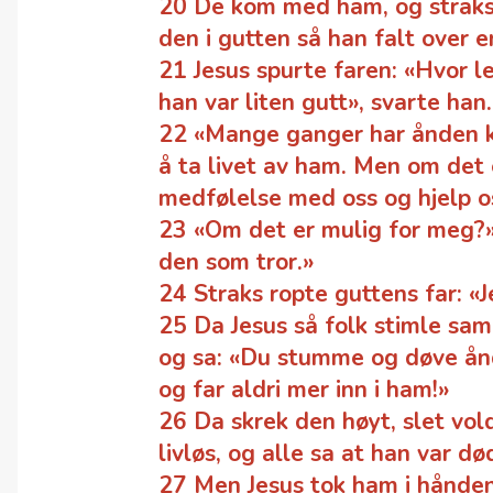
20 De kom med ham, og straks å
den i gutten så han falt over 
21 Jesus spurte faren: «Hvor l
han var liten gutt», svarte han.
22 «Mange ganger har ånden ka
å ta livet av ham. Men om det 
medfølelse med oss og hjelp o
23 «Om det er mulig for meg?» 
den som tror.»
24 Straks ropte guttens far: «J
25 Da Jesus så folk stimle sa
og sa: «Du stumme og døve ånd
og far aldri mer inn i ham!»
26 Da skrek den høyt, slet vol
livløs, og alle sa at han var dø
27 Men Jesus tok ham i hånden