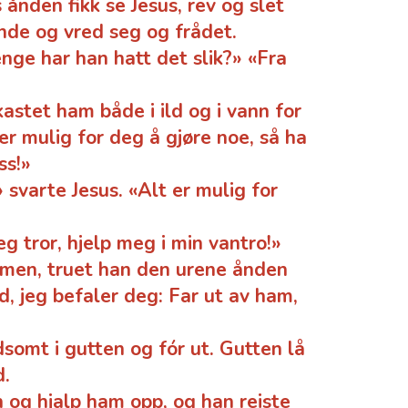
nden fikk se Jesus, rev og slet
ende og vred seg og frådet.
enge har han hatt det slik?» «Fra
stet ham både i ild og i vann for
er mulig for deg å gjøre noe, så ha
ss!»
svarte Jesus. «Alt er mulig for
eg tror, hjelp meg i min vantro!»
mmen, truet han den urene ånden
, jeg befaler deg: Far ut av ham,
dsomt i gutten og fór ut. Gutten lå
d.
 og hjalp ham opp, og han reiste