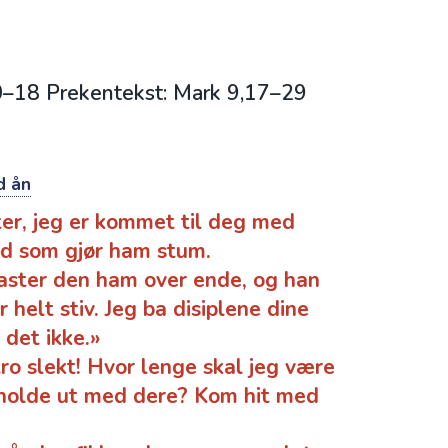
10–18 Prekentekst: Mark 9,17–29
d ån
er, jeg er kommet til deg med
nd som gjør ham stum.
kaster den ham over ende, og han
 helt stiv. Jeg ba disiplene dine
det ikke.»
ro slekt! Hvor lenge skal jeg være
 holde ut med dere? Kom hit med