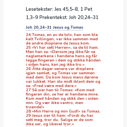
Lesetekster: Jes 45,5–8, 1 Pet
1,3–9 Prekentekst: Joh 20,24–31
Joh 20,24–31 Jesus og Tomas
24 Tomas, en av de tolv, han som ble
kalt Tvillingen, var ikke sammen med
de andre disiplene da Jesus kom.
25 «Vi har sett Herren», sa de til ham.
Men han sa: «Dersom jeg ikke får se
naglemerkene i hendene hans og får
legge fingeren i dem og stikke hånden
i siden hans, kan jeg ikke tro.»
26 Åtte dager senere var disiplene
igjen samlet, og Tomas var sammen
med dem. Da kom Jesus mens dørene
var lukket. Han sto midt iblant dem og
sa: «Fred være med dere.»
27 Så sier han til Tomas: «Kom med
fingeren din, se her er hendene mine.
Kom med hånden og stikk den i siden
min. Og vær ikke vantro, men
troende!»
28 «Min Herre og min Gud!» sa Tomas.
29 Jesus sier til ham: «Fordi du har
sett meg, tror du. Salige er de som
ikke ser, og likevel tror.»