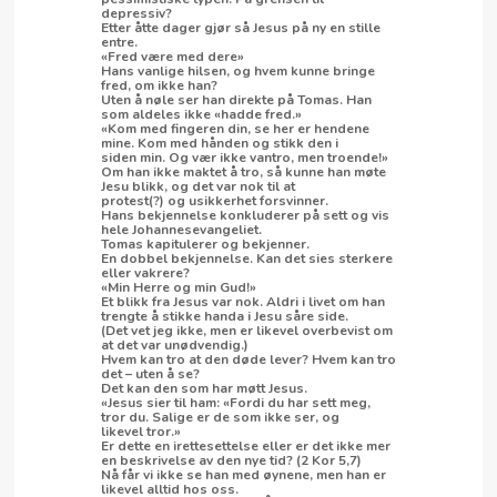
depressiv?
Etter åtte dager gjør så Jesus på ny en stille
entre.
«Fred være med dere»
Hans vanlige hilsen, og hvem kunne bringe
fred, om ikke han?
Uten å nøle ser han direkte på Tomas. Han
som aldeles ikke «hadde fred.»
«Kom med fingeren din, se her er hendene
mine. Kom med hånden og stikk den i
siden min. Og vær ikke vantro, men troende!»
Om han ikke maktet å tro, så kunne han møte
Jesu blikk, og det var nok til at
protest(?) og usikkerhet forsvinner.
Hans bekjennelse konkluderer på sett og vis
hele Johannesevangeliet.
Tomas kapitulerer og bekjenner.
En dobbel bekjennelse. Kan det sies sterkere
eller vakrere?
«Min Herre og min Gud!»
Et blikk fra Jesus var nok. Aldri i livet om han
trengte å stikke handa i Jesu såre side.
(Det vet jeg ikke, men er likevel overbevist om
at det var unødvendig.)
Hvem kan tro at den døde lever? Hvem kan tro
det – uten å se?
Det kan den som har møtt Jesus.
«Jesus sier til ham: «Fordi du har sett meg,
tror du. Salige er de som ikke ser, og
likevel tror.»
Er dette en irettesettelse eller er det ikke mer
en beskrivelse av den nye tid? (2 Kor 5,7)
Nå får vi ikke se han med øynene, men han er
likevel alltid hos oss.