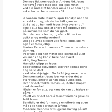
Den nye tid, som også er Åndens tid. Jesus
har lovt å være med oss, og ikke minst
ved sin Ånd. Det handler om å søke ham og vi
«skal ha liv i hans navn.» v 31
«Hvordan møte Jesus?» spør kanskje naboen
en vakker dag, når du har fått sjansen
til å si at du har møtt Jesus. Hva svarer du?
Tenk i alle fall ikke at andre må oppleve det
på samme vis som du har gjort.
Hvordan møte Jesus, og «falle til ro» i en
usikker og urolig verden?
Det oppleves sikkert like forskjellig, slik vi
også er forskjellig.
Maria – Peter – Johannes – Tomas – din nabo -
du – jeg.
Vi er ulike og han møter oss gjerne på ulikt
vis, men i dag kan vi lære noe svært
viktig ting Tomas.
Han gikk glipp av Jesus
oppstandelseskvelden. Jeg tror Tomas lovte
seg selv: «Det
skal ikke skje igjen. Da SKAL jeg være der.»
Den som søker Jesus bør være der det er
størst mulighet til at han skal dukke opp.
Hvor er det, tenkte Tomas. Jo, i fellesskapet
med de andre!
Nåden er for alle, og kanskje kan du hjelpe en
på vei?
På ett vis er det bare å ta imot nådens gave. Si
Ja til Jesus.
Samtidig er det for mange en utfordring at en
må søke ham der han er å finne.
Moderne mennesker vil gjerne ha ting på sitt