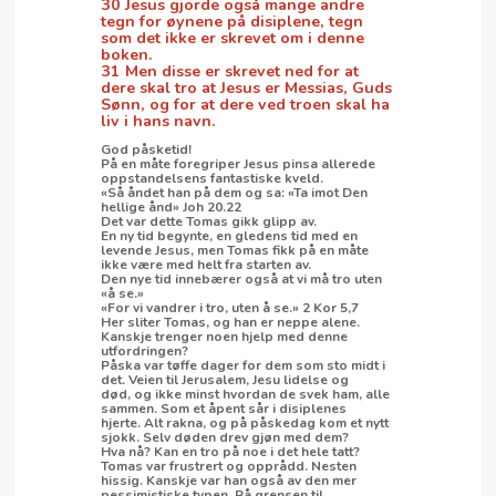
30 Jesus gjorde også mange andre
tegn for øynene på disiplene, tegn
som det ikke er skrevet om i denne
boken.
31 Men disse er skrevet ned for at
dere skal tro at Jesus er Messias, Guds
Sønn, og for at dere ved troen skal ha
liv i hans navn.
God påsketid!
På en måte foregriper Jesus pinsa allerede
oppstandelsens fantastiske kveld.
«Så åndet han på dem og sa: «Ta imot Den
hellige ånd» Joh 20.22
Det var dette Tomas gikk glipp av.
En ny tid begynte, en gledens tid med en
levende Jesus, men Tomas fikk på en måte
ikke være med helt fra starten av.
Den nye tid innebærer også at vi må tro uten
«å se.»
«For vi vandrer i tro, uten å se.» 2 Kor 5,7
Her sliter Tomas, og han er neppe alene.
Kanskje trenger noen hjelp med denne
utfordringen?
Påska var tøffe dager for dem som sto midt i
det. Veien til Jerusalem, Jesu lidelse og
død, og ikke minst hvordan de svek ham, alle
sammen. Som et åpent sår i disiplenes
hjerte. Alt rakna, og på påskedag kom et nytt
sjokk. Selv døden drev gjøn med dem?
Hva nå? Kan en tro på noe i det hele tatt?
Tomas var frustrert og opprådd. Nesten
hissig. Kanskje var han også av den mer
pessimistiske typen. På grensen til