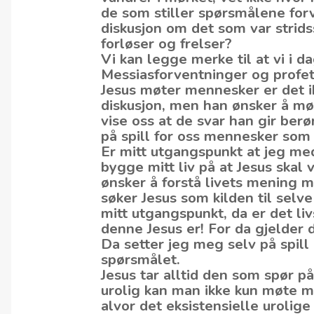
de som stiller spørsmålene for
diskusjon om det som var stri
forløser og frelser?
Vi kan legge merke til at vi i da
Messiasforventninger og profet
Jesus møter mennesker er det ik
diskusjon, men han ønsker å møt
vise oss at de svar han gir berø
på spill for oss mennesker som
Er mitt utgangspunkt at jeg me
bygge mitt liv på at Jesus skal 
ønsker å forstå livets mening 
søker Jesus som kilden til selv
mitt utgangspunkt, da er det li
denne Jesus er! For da gjelder
Da setter jeg meg selv på spill o
spørsmålet.
Jesus tar alltid den som spør på
urolig kan man ikke kun møte me
alvor det eksistensielle uroli