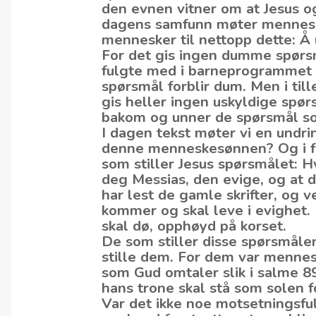
den evnen vitner om at Jesus og
dagens samfunn møter mennesker
mennesker til nettopp dette: Å 
For det gis ingen dumme spørsm
fulgte med i barneprogrammet 
spørsmål forblir dum. Men i tille
gis heller ingen uskyldige spø
bakom og unner de spørsmål so
I dagen tekst møter vi en undr
denne menneskesønnen? Og i fo
som stiller Jesus spørsmålet: H
deg Messias, den evige, og at du
har lest de gamle skrifter, og v
kommer og skal leve i evighet
skal dø, opphøyd på korset.
De som stiller disse spørsmålen
stille dem. For dem var mennes
som Gud omtaler slik i salme 89,
hans trone skal stå som solen 
Var det ikke noe motsetningsfull