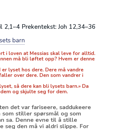
il 2,1–4 Prekentekst: Joh 12,34–36
ysets barn
 i loven at Messias skal leve for alltid.
nnen må bli løftet opp? Hvem er denne
d er lyset hos dere. Dere må vandre
faller over dere. Den som vandrer i
yset, så dere kan bli lysets barn.» Da
 dem og skjulte seg for dem.
en det var fariseere, saddukeere
en som stiller spørsmål og som
n sa. Denne evne til å stille
e seg den må vi aldri slippe. For