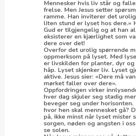
Mennesker hvis liv står og fal
frelse. Men Jesus setter spørsm
ramme. Han inviterer det uroli
liten stund er lyset hos dere.» H
Gud er tilgjengelig og at han a
eksisterer en kjærlighet som var
dere over det!
Overfor det urolig spørrende m
oppmerksom på lyset. Med lyset
er livskilden for planter, dyr 
håp. Lyset skjenker liv. Lyset g
aktive. Jesus sier: «Dere må va
mørket faller over dere».
Oppfordringen virker innlysende,
hver dag skjuler seg stadig mer 
beveger seg under horisonten. D
hvor hen skal mennesket gå? D
på, ikke minst når lyset mister 
sorgen, nøden og angsten i oss 
se solen.