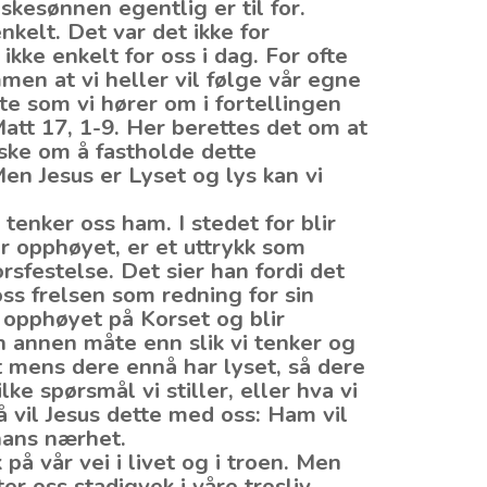
kesønnen egentlig er til for.
nkelt. Det var det ikke for
kke enkelt for oss i dag. For ofte
men at vi heller vil følge vår egne
tte som vi hører om i fortellingen
Matt 17, 1-9. Her berettes det om at
ske om å fastholde dette
Men Jesus er Lyset og lys kan vi
 tenker oss ham. I stedet for blir
ir opphøyet, er et uttrykk som
rsfestelse. Det sier han fordi det
ss frelsen som redning for sin
 opphøyet på Korset og blir
n annen måte enn slik vi tenker og
et mens dere ennå har lyset, så dere
lke spørsmål vi stiller, eller hva vi
å vil Jesus dette med oss: Ham vil
 hans nærhet.
på vår vei i livet og i troen. Men
r oss stadigvek i våre trosliv.