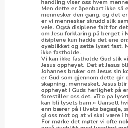
handling viser oss hvem mennes
Men dette er åpenbart ikke så e
mennesker den gang, og det er i
er vi mennesker skrudd slik sam
veie. Også disiplene falt for de
om Jesu forklaring på berget i 
disiplene kun hadde det ene øn
øyeblikket og sette lyset fast. 
ikke fastholde.
Vi kan ikke fastholde Gud slik vi
Jesus opphøyet. Det at Jesus bl
Johannes bruker om Jesus sin ko
er Gud som gjennom dette gir o
skapning, mennesket. Jesus blir
opphøyet i Guds herlighet på e
forestiller oss det. «Tro på lys
kan bli lysets barn.» Uansett hvi
enn bærer på i livets bagasje, s
gi oss mot og at vi skal være i
For mørke det møter vi ofte nok 
også øyeblikk med lysglimt møte