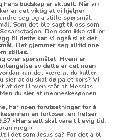
 hans budskap er aktuell. Når vi i
 er det viktig at vi hjelper
undre seg og å stille spørsmål.
ål. Som det ble sagt til oss som
Sesamstasjon: Den som ikke stiller
gg til dette kan vi også si at det
rsmål. Det gjemmer seg alltid noe
m stilles.
ing over spørsmålet: Hvem er
rlengelse av dette er det noen
vordan kan det være at du kaller
 sier at du skal dø på et kors? Vi
et at det i loven står at Messias
. Men du sier at menneskesønnen
e, har noen forutsetninger for å
kesønnen en forløser, en frelser
37 «Hans ætt skal vare til evig tid,
foran meg.»
t i det som Jesus sa? For det å bli