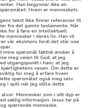
venter. Han begynner ikke en
dsspørsmålet: Hvem er menneskets
gens tekst ikke finner referanser til
ier fra det gamle testamente. Når
ke for å føre en intellektuell
e mennesker i deres liv. Han vil
rer vår eksistens fordi det står noe
 spør.
d mine spørsmål faktisk ønsker å
vise meg veien til Gud; at jeg
med utgangspunkt i ham; at jeg
e kjærlighetens vesen. Om dette er
vsviktig for meg å erfare hvem
 dette spørsmålet også meg selv.
g i spill når jeg stille dette
 alvor. Mennesker som i sitt dyp er
d saklig informasjon. Jesus tar på
ge og spørrende menneske.