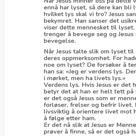
Når Jesus minner oss på dette v
ennå har lyset, så dere kan bli 
hvilket lys skal vi tro? Jesus 
bekymret. Han sanser det usik
viser dette mennesket til lyset.
trenger å bevege seg og Jesus
bevegelse.
Når Jesus talte slik om lyset ti
deres oppmerksomhet. For hadde
noe om lyset? De forsøker å t
han sa: «Jeg er verdens lys. De
i mørket, men ha livets lys.»
Verdens lys. Hvis Jesus er det h
betyr det at han er helt tett p
er det også Jesus som er menn
forløser, frelser og befrir livet.
livsviktig å orientere livet mo
å følge etter ham.
Er det nå slik at Jesus er Men
prøver å finne, så er det også h