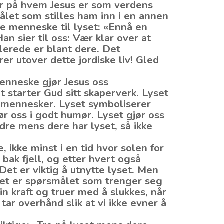
ler på hvem Jesus er som verdens
ålet som stilles ham inn i en annen
ge menneske til lyset: «Ennå en
an sier til oss: Vær klar over at
llerede er blant dere. Det
er utover dette jordiske liv! Gled
enneske gjør Jesus oss
 starter Gud sitt skaperverk. Lyset
og mennesker. Lyset symboliserer
jør oss i godt humør. Lyset gjør oss
ndre mens dere har lyset, så ikke
 ikke minst i en tid hvor solen for
bak fjell, og etter hvert også
et er viktig å utnytte lyset. Men
et er spørsmålet som trenger seg
sin kraft og truer med å slukkes, når
tar overhånd slik at vi ikke evner å