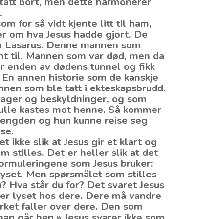
 tatt bort, men dette harmonerer
.
m for så vidt kjente litt til ham,
er om hva Jesus hadde gjort. De
om Lasarus. Denne mannen som
ent til. Mannen som var død, men da
for enden av dødens tunnel og fikk
t. En annen historie som de kanskje
nnen som ble tatt i ekteskapsbrudd.
ager og beskyldninger, og som
skulle kastes mot henne. Så kommer
engden og hun kunne reise seg
se.
t ikke slik at Jesus gir et klart og
stilles. Det er heller slik at det
formuleringene som Jesus bruker:
v lyset. Men spørsmålet som stilles
? Hva står du for? Det svaret Jesus
d er lyset hos dere. Dere må vandre
rket faller over dere. Den som
 han går hen.» Jesus svarer ikke som