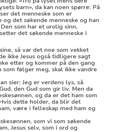
iktige: «Tro på lyset mens dere
lysets barn», da kan noen spørre: På
sanser det menneske som er
re og det søkende menneske og han
 Den som har et urolig sinn,
 setter det søkende menneske i
l sine, så var det noe som vekket
 ikke Jesus også tidligere sagt
enke etter og kommer på den gang
n som følger meg, skal ikke vandre
an sier: Jeg er verdens lys, så
å Gud, den Gud som gir liv. Men da
eskesønnen, og da er det ham som
 Hvis dette holder, da blir det
t ham, være i felleskap med ham og
neskesønnen, som vi som søkende
am, Jesus selv, som i ord og