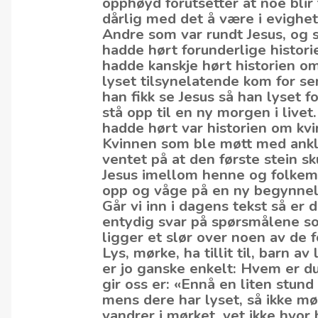
opphøyd forutsetter at noe blir
dårlig med det å være i evighet
Andre som var rundt Jesus, og so
hadde hørt forunderlige histori
hadde kanskje hørt historien 
lyset tilsynelatende kom for s
han fikk se Jesus så han lyset 
stå opp til en ny morgen i live
hadde hørt var historien om kvi
Kvinnen som ble møtt med ankl
ventet på at den første stein 
Jesus imellom henne og folkem
opp og våge på en ny begynnel
Går vi inn i dagens tekst så er de
entydig svar på spørsmålene som 
ligger et slør over noen av de 
Lys, mørke, ha tillit til, barn a
er jo ganske enkelt: Hvem er du
gir oss er: «Ennå en liten stun
mens dere har lyset, så ikke mø
vandrer i mørket, vet ikke hvor