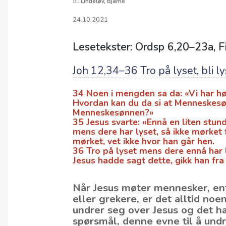
Lindeløv, Bjarne
24.10.2021
Lesetekster: Ordsp 6,20–23a, F
Joh 12,34–36 Tro på lyset, bli l
34 Noen i mengden sa da: «Vi har hørt
Hvordan kan du da si at Menneskesø
Menneskesønnen?»
35 Jesus svarte: «Ennå en liten stun
mens dere har lyset, så ikke mørket 
mørket, vet ikke hvor han går hen.
36 Tro på lyset mens dere ennå har l
Jesus hadde sagt dette, gikk han fra
Når Jesus møter mennesker, ent
eller grekere, er det alltid no
undrer seg over Jesus og det ha
spørsmål, denne evne til å undr