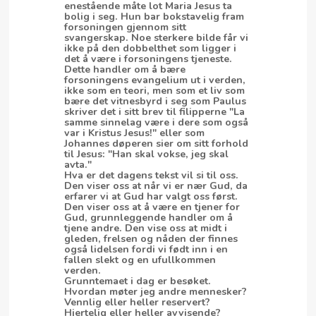
enestående måte lot Maria Jesus ta
bolig i seg. Hun bar bokstavelig fram
forsoningen gjennom sitt
svangerskap. Noe sterkere bilde får vi
ikke på den dobbelthet som ligger i
det å være i forsoningens tjeneste.
Dette handler om å bære
forsoningens evangelium ut i verden,
ikke som en teori, men som et liv som
bære det vitnesbyrd i seg som Paulus
skriver det i sitt brev til filipperne "La
samme sinnelag være i dere som også
var i Kristus Jesus!" eller som
Johannes døperen sier om sitt forhold
til Jesus: "Han skal vokse, jeg skal
avta."
Hva er det dagens tekst vil si til oss.
Den viser oss at når vi er nær Gud, da
erfarer vi at Gud har valgt oss først.
Den viser oss at å være en tjener for
Gud, grunnleggende handler om å
tjene andre. Den vise oss at midt i
gleden, frelsen og nåden der finnes
også lidelsen fordi vi født inn i en
fallen slekt og en ufullkommen
verden.
Grunntemaet i dag er besøket.
Hvordan møter jeg andre mennesker?
Vennlig eller heller reservert?
Hjertelig eller heller avvisende?