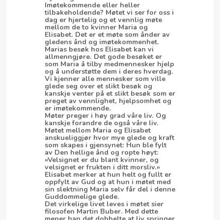
Imøtekommende eller heller
tilbakeholdende? Møtet vi ser for oss i
dag er hjertelig og et vennlig møte
mellom de to kvinner Maria og
Elisabet. Det er et møte som ånder av
gledens ånd og imøtekommenhet.
Marias besøk hos Elisabet kan vi
allmenngjøre. Det gode besøket er
som Maria å tilby medmennesker hjelp
og å understøtte dem i deres hverdag.
Vi kjenner alle mennesker som ville
glede seg over et slikt besøk og
kanskje venter på et slikt besøk som er
preget av vennlighet, hjelpsomhet og
er imøtekommende.
Møter preger i høy grad våre liv. Og
kanskje forandre de også våre liv.
Møtet mellom Maria og Elisabet
anskueliggjør hvor mye glede og kraft
som skapes i gjensynet: Hun ble fylt
av Den hellige ånd og ropte høyt:
«Velsignet er du blant kvinner, og
velsignet er frukten i ditt morsliv.»
Elisabet merker at hun helt og fullt er
oppfylt av Gud og at hun i møtet med
sin slektning Maria selv får del i denne
Guddommelige glede.
Det virkelige livet leves i møtet sier
filosofen Martin Buber. Med dette
mener han det dobbelte at liv springer