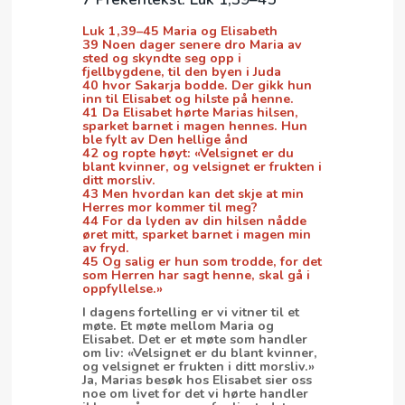
Luk 1,39–45 Maria og Elisabeth
39 Noen dager senere dro Maria av
sted og skyndte seg opp i
fjellbygdene, til den byen i Juda
40 hvor Sakarja bodde. Der gikk hun
inn til Elisabet og hilste på henne.
41 Da Elisabet hørte Marias hilsen,
sparket barnet i magen hennes. Hun
ble fylt av Den hellige ånd
42 og ropte høyt: «Velsignet er du
blant kvinner, og velsignet er frukten i
ditt morsliv.
43 Men hvordan kan det skje at min
Herres mor kommer til meg?
44 For da lyden av din hilsen nådde
øret mitt, sparket barnet i magen min
av fryd.
45 Og salig er hun som trodde, for det
som Herren har sagt henne, skal gå i
oppfyllelse.»
I dagens fortelling er vi vitner til et
møte. Et møte mellom Maria og
Elisabet. Det er et møte som handler
om liv: «Velsignet er du blant kvinner,
og velsignet er frukten i ditt morsliv.»
Ja, Marias besøk hos Elisabet sier oss
noe om livet for det vi hørte handler