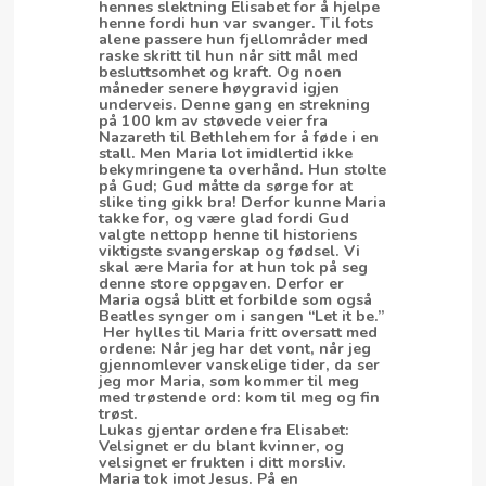
hennes slektning Elisabet for å hjelpe
henne fordi hun var svanger. Til fots
alene passere hun fjellområder med
raske skritt til hun når sitt mål med
besluttsomhet og kraft. Og noen
måneder senere høygravid igjen
underveis. Denne gang en strekning
på 100 km av støvede veier fra
Nazareth til Bethlehem for å føde i en
stall. Men Maria lot imidlertid ikke
bekymringene ta overhånd. Hun stolte
på Gud; Gud måtte da sørge for at
slike ting gikk bra! Derfor kunne Maria
takke for, og være glad fordi Gud
valgte nettopp henne til historiens
viktigste svangerskap og fødsel. Vi
skal ære Maria for at hun tok på seg
denne store oppgaven. Derfor er
Maria også blitt et forbilde som også
Beatles synger om i sangen “Let it be.”
Her hylles til Maria fritt oversatt med
ordene: Når jeg har det vont, når jeg
gjennomlever vanskelige tider, da ser
jeg mor Maria, som kommer til meg
med trøstende ord: kom til meg og fin
trøst.
Lukas gjentar ordene fra Elisabet:
Velsignet er du blant kvinner, og
velsignet er frukten i ditt morsliv.
Maria tok imot Jesus. På en