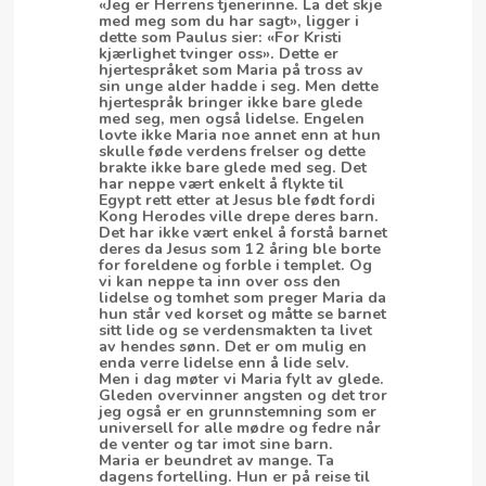
«Jeg er Herrens tjenerinne. La det skje
med meg som du har sagt», ligger i
dette som Paulus sier: «For Kristi
kjærlighet tvinger oss». Dette er
hjertespråket som Maria på tross av
sin unge alder hadde i seg. Men dette
hjertespråk bringer ikke bare glede
med seg, men også lidelse. Engelen
lovte ikke Maria noe annet enn at hun
skulle føde verdens frelser og dette
brakte ikke bare glede med seg. Det
har neppe vært enkelt å flykte til
Egypt rett etter at Jesus ble født fordi
Kong Herodes ville drepe deres barn.
Det har ikke vært enkel å forstå barnet
deres da Jesus som 12 åring ble borte
for foreldene og forble i templet. Og
vi kan neppe ta inn over oss den
lidelse og tomhet som preger Maria da
hun står ved korset og måtte se barnet
sitt lide og se verdensmakten ta livet
av hendes sønn. Det er om mulig en
enda verre lidelse enn å lide selv.
Men i dag møter vi Maria fylt av glede.
Gleden overvinner angsten og det tror
jeg også er en grunnstemning som er
universell for alle mødre og fedre når
de venter og tar imot sine barn.
Maria er beundret av mange. Ta
dagens fortelling. Hun er på reise til