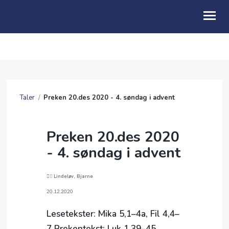
OM OSS
KALENDER
Taler
/
Preken 20.des 2020 - 4. søndag i advent
TALER
LENKER
Preken 20.des 2020
- 4. søndag i advent
Lindeløv, Bjarne
20.12.2020
Lesetekster: Mika 5,1–4a, Fil 4,4–
7 Prekentekst: Luk 1,39–45