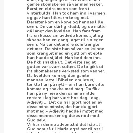
gamle skomakeren så var mennesker.
Først en eldre mann som frøs i
vinterkulda. Han tok ham inn i varmen
og gav han litt varm te og mat.
Deretter kom en kone og hennes lille
sønn. De var dårlig kledd, og de måtte
gå langt den kvelden. Han fant fram
fra en kasse sin avdøde kones sjal og
skoene han en gang laget til sin egen
sønn. Nå var det andre som trengte
det mer. De siste han så var en kvinne
som kranglet med en gutt om et eple
han hadde stjålet. Han bød dem inn.
De fikk snakke ut. Det viste seg at
gutten var svært sulten. De to gikk ut
fra skomakerens verksted som venner.
Da kvelden kom og den gamle
mannen leste i Bibelen om Jesus,
tenkte han på nytt – om han bare ville
komme og snakke med meg. Da fikk
han på ny høre den samme milde
røsten: «Jeg har vært hos deg i dag,
Adjevitj … Det du har gjort mot en av
disse mine minste, det har du gjort
mot meg.» Adjevitj hadde i møtet med
disse mennesker og deres nød møtt
Gud selv.
Vi har i denne adventstid det håp at
Gud som så til Maria også ser til oss i