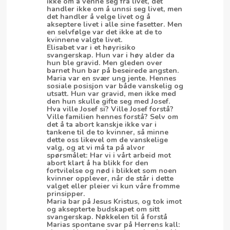
ikke om å venne seg fra livet, det
handler ikke om å unnsi seg livet, men
det handler å velge livet og å
akseptere livet i alle sine fasetter. Men
en selvfølge var det ikke at de to
kvinnene valgte livet.
Elisabet var i et høyrisiko
svangerskap. Hun var i høy alder da
hun ble gravid. Men gleden over
barnet hun bar på beseirede angsten.
Maria var en svær ung jente. Hennes
sosiale posisjon var både vanskelig og
utsatt. Hun var gravid, men ikke med
den hun skulle gifte seg med Josef.
Hva ville Josef si? Ville Josef forstå?
Ville familien hennes forstå? Selv om
det å ta abort kanskje ikke var i
tankene til de to kvinner, så minne
dette oss likevel om de vanskelige
valg, og at vi må ta på alvor
spørsmålet: Har vi i vårt arbeid mot
abort klart å ha blikk for den
fortvilelse og nød i blikket som noen
kvinner opplever, når de står i dette
valget eller pleier vi kun våre fromme
prinsipper.
Maria bar på Jesus Kristus, og tok imot
og aksepterte budskapet om sitt
svangerskap. Nøkkelen til å forstå
Marias spontane svar på Herrens kall: