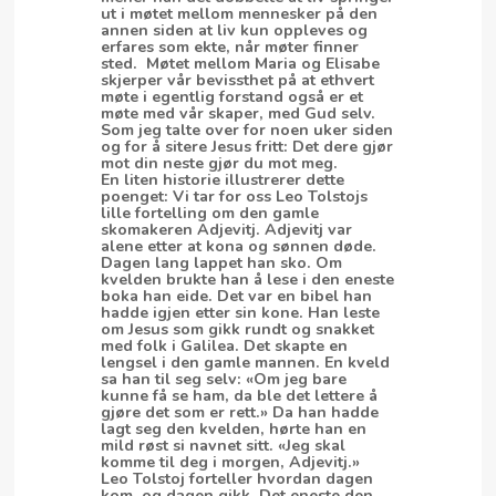
ut i møtet mellom mennesker på den
annen siden at liv kun oppleves og
erfares som ekte, når møter finner
sted. Møtet mellom Maria og Elisabe
skjerper vår bevissthet på at ethvert
møte i egentlig forstand også er et
møte med vår skaper, med Gud selv.
Som jeg talte over for noen uker siden
og for å sitere Jesus fritt: Det dere gjør
mot din neste gjør du mot meg.
En liten historie illustrerer dette
poenget: Vi tar for oss Leo Tolstojs
lille fortelling om den gamle
skomakeren Adjevitj. Adjevitj var
alene etter at kona og sønnen døde.
Dagen lang lappet han sko. Om
kvelden brukte han å lese i den eneste
boka han eide. Det var en bibel han
hadde igjen etter sin kone. Han leste
om Jesus som gikk rundt og snakket
med folk i Galilea. Det skapte en
lengsel i den gamle mannen. En kveld
sa han til seg selv: «Om jeg bare
kunne få se ham, da ble det lettere å
gjøre det som er rett.» Da han hadde
lagt seg den kvelden, hørte han en
mild røst si navnet sitt. «Jeg skal
komme til deg i morgen, Adjevitj.»
Leo Tolstoj forteller hvordan dagen
kom, og dagen gikk. Det eneste den